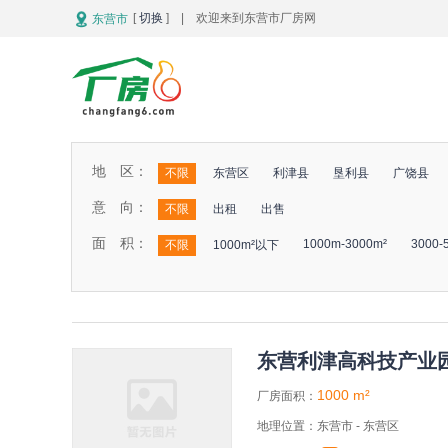
[
切换
] | 欢迎来到东营市厂房网
东营市
地 区：
不限
东营区
利津县
垦利县
广饶县
意 向：
不限
出租
出售
面 积：
1000m-3000m²
3000-
不限
1000m²以下
东营利津高科技产业
1000 m²
厂房面积：
地理位置：东营市 - 东营区