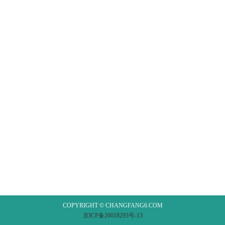
COPYRIGHT © CHANGFANG6.COM
京ICP备20018293号-13