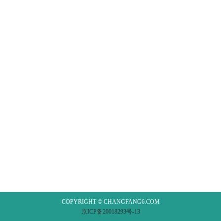
COPYRIGHT © CHANGFANG6.COM
京ICP备20018293号-13